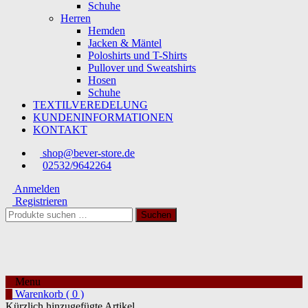
Schuhe
Herren
Hemden
Jacken & Mäntel
Poloshirts und T-Shirts
Pullover und Sweatshirts
Hosen
Schuhe
TEXTILVEREDELUNG
KUNDENINFORMATIONEN
KONTAKT
shop@bever-store.de
02532/9642264
Anmelden
Registrieren
Suchen
Suchen
nach:
Menu
für jedes Format das Passende parat
Warenkorb ( 0 )
Bever-Store
Kürzlich hinzugefügte Artikel